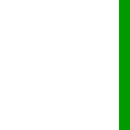
•
•
•