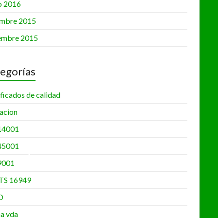
o 2016
embre 2015
embre 2015
egorías
•
ficados de calidad
•
•
acion
•
14001
•
•
45001
9001
•
•
TS 16949
•
D
a vda