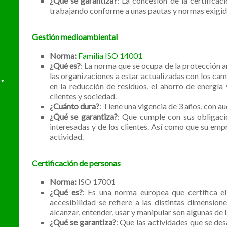
¿Qué se garantiza?
: La concesión de la certificac
•
trabajando conforme a unas pautas y normas exigida
Gestión medioambiental
Norma:
Familia ISO 14001
¿Qué es?
: La norma que se ocupa de la protección 
•
las organizaciones a estar actualizadas con los c
•
en la reducción de residuos, el ahorro de energía 
clientes y sociedad.
¿Cuánto dura?
: Tiene una vigencia de 3 años, con au
¿Qué se garantiza?
: Que cumple con sus obligacio
interesadas y de los clientes. Así como que su empr
actividad.
•
Certificación de personas
Norma:
ISO 17001
¿Qué es?
: Es una norma europea que certifica el
•
accesibilidad se refiere a las distintas dimensio
alcanzar, entender, usar y manipular son algunas de
¿Qué se garantiza?
: Que las actividades que se de
•