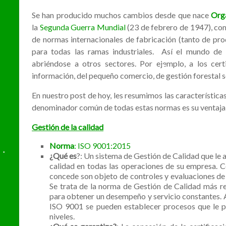
Se han producido muchos cambios desde que nace
Orga
la
Segunda Guerra Mundial
(23 de febrero de 1947), co
de normas internacionales de fabricación (tanto de pr
para todas las ramas industriales. Así el mundo de 
•
abriéndose a otros sectores. Por ejemplo, a los cer
•
información, del pequeño comercio, de gestión forestal 
En nuestro post de hoy, les resumimos las características
denominador común de todas estas normas es su ventaja: l
Gestión de la calidad
•
Norma
: ISO 9001:2015
¿Qué es
?: Un sistema de Gestión de Calidad que le 
calidad en todas las operaciones de su empresa. Ce
concede son objeto de controles y evaluaciones de 
Se trata de la norma de Gestión de Calidad más 
para obtener un desempeño y servicio constantes. 
ISO 9001 se pueden establecer procesos que le p
niveles.