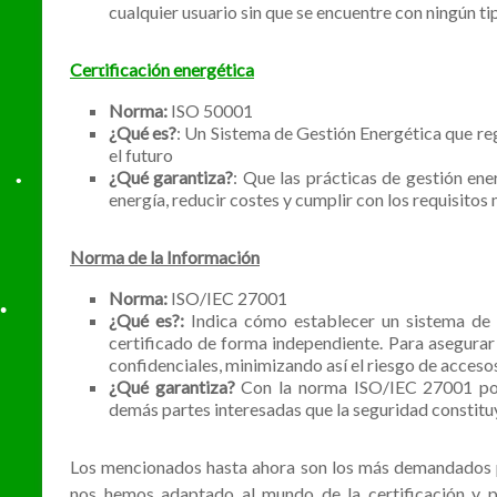
•
cualquier usuario sin que se encuentre con ningún ti
Certificación energética
Norma:
ISO 50001
¿Qué es?
: Un Sistema de Gestión Energética que reg
el futuro
¿Qué garantiza?
: Que las prácticas de gestión en
energía, reducir costes y cumplir con los requisito
Norma de la Información
Norma:
ISO/IEC 27001
¿Qué es?:
Indica cómo establecer un sistema de 
certificado de forma independiente. Para asegurar
confidenciales, minimizando así el riesgo de accesos
¿Qué garantiza?
Con la norma ISO/IEC 27001 podr
demás partes interesadas que la seguridad constituy
Los mencionados hasta ahora son los más demandados p
nos hemos adaptado al mundo de la certificación y 