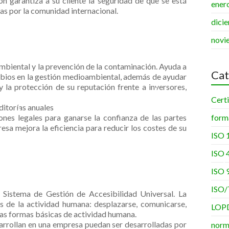
ión garantiza a su cliente la seguridad de que se está
ener
s por la comunidad internacional.
dici
novi
ambiental y la prevención de la contaminación. Ayuda a
•
•
Cat
ambios en la gestión medioambiental, además de ayudar
y la protección de su reputación frente a inversores,
Certi
ditorías anuales
form
nes legales para ganarse la confianza de las partes
•
esa mejora la eficiencia para reducir los costes de su
ISO 
ISO 
ISO 
•
ISO/
 Sistema de Gestión de Accesibilidad Universal. La
nes de la actividad humana: desplazarse, comunicarse,
LOP
 las formas básicas de actividad humana.
sarrollan en una empresa puedan ser desarrolladas por
norm