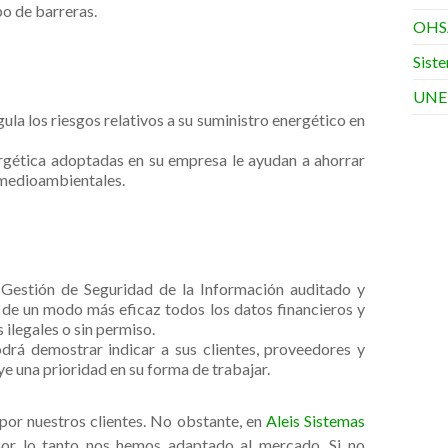
po de barreras.
OHS
•
Sist
UNE
ula los riesgos relativos a su suministro energético en
•
ergética adoptadas en su empresa le ayudan a ahorrar
s medioambientales.
Gestión de Seguridad de la Información auditado y
•
 de un modo más eficaz todos los datos financieros y
 ilegales o sin permiso.
á demostrar indicar a sus clientes, proveedores y
e una prioridad en su forma de trabajar.
•
or nuestros clientes. No obstante, en
Aleis Sistemas
por lo tanto nos hemos adaptado al mercado. Si no