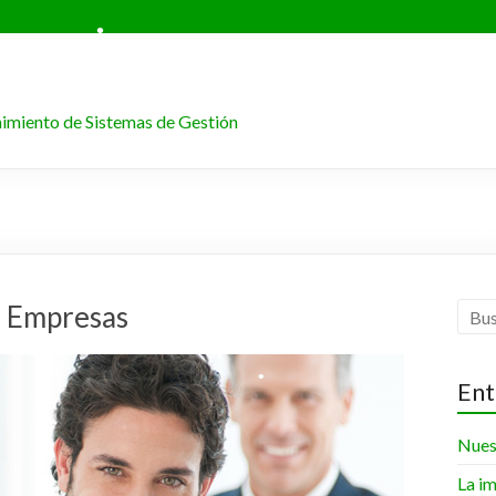
enimiento de Sistemas de Gestión
•
•
•
as Empresas
•
•
Ent
Nuest
La im
•