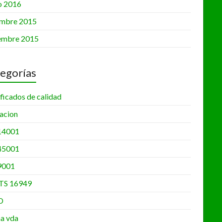
o 2016
•
embre 2015
embre 2015
egorías
ficados de calidad
acion
14001
45001
9001
TS 16949
D
a vda