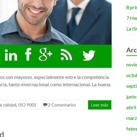
•
8 pri
•
7 He
•
La IS
Arc
novi
octu
tos son mayores, especialmente entre la competencia
•
cia, tanto nivel nacional como internacional. La buena
sept
juni
e calidad
,
ISO 9001
2 Comentarios
Leer más
abri
marz
febr
ad