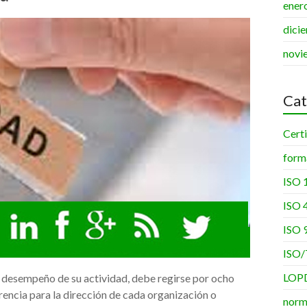
ener
dici
novi
Cat
Certi
form
ISO 
ISO 
ISO 
ISO/
LOP
 desempeño de su actividad, debe regirse por ocho
erencia para la dirección de cada organización o
norm